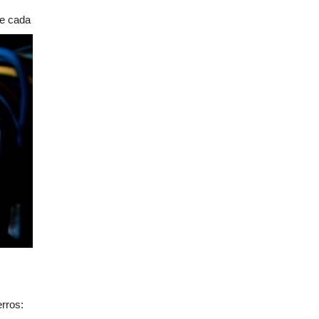
ue cada
rros: