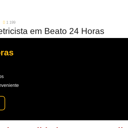
1 199
etricista em Beato 24 Horas
oras
os
nveniente