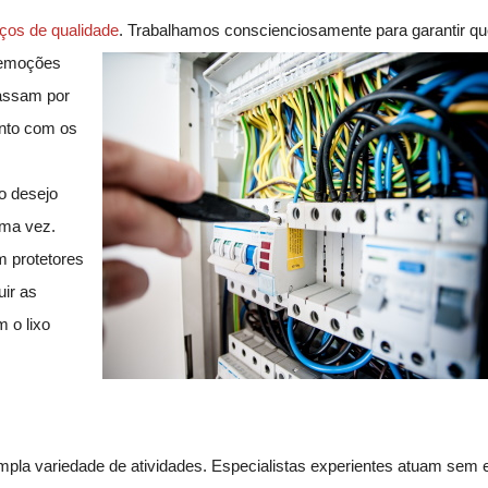
iços de qualidade
. Trabalhamos conscienciosamente para garantir q
 emoções
passam por
ento com os
 o desejo
ma vez.
m protetores
ir as
 o lixo
la variedade de atividades. Especialistas experientes atuam sem e