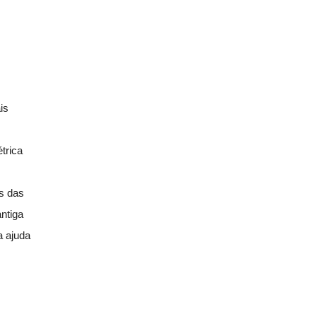
is
trica
s das
ntiga
a ajuda