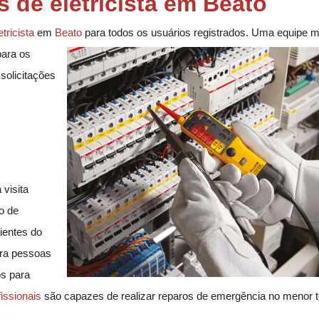
s de eletricista em Beato
etricista
em
Beato
para todos os usuários registrados. Uma equipe 
para os
solicitações
 visita
o de
ientes do
ara pessoas
s para
issionais
são capazes de realizar reparos de emergência no menor